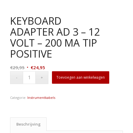
KEYBOARD
ADAPTER AD 3 – 12
VOLT – 200 MA TIP
POSITIVE
Oorspronkelijke
Huidige
€
29,95
€
24,95
prijs
prijs
Toevoegen aan winkelwagen
was:
is:
€29,95.
€24,95.
Categorie:
Instrumentkabels
Beschrijving