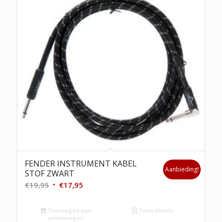
FENDER INSTRUMENT KABEL
Aanbieding!
STOF ZWART
Oorspronkelijke
Huidige
€
19,95
€
17,95
prijs
prijs
was:
is:
Toevoegen aan
Toon details
winkelwagen
€19,95.
€17,95.