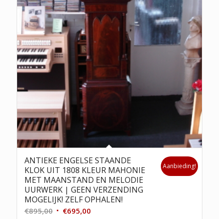
ANTIEKE ENGELSE STAANDE
Aanbieding!
KLOK UIT 1808 KLEUR MAHONIE
MET MAANSTAND EN MELODIE
UURWERK | GEEN VERZENDING
MOGELIJK! ZELF OPHALEN!
Oorspronkelijke
Huidige
€
895,00
€
695,00