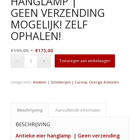
HANGLAMP |
GEEN VERZENDING
MOGELIJK! ZELF
OPHALEN!
Oorspronkelijke
Huidige
€
195,00
€
175,00
prijs
prijs
Toevoegen aan winkelwagen
was:
is:
€195,00.
€175,00.
Categorieën:
Klokken | Schilderijen | Curiosa
,
Overige Artikelen
Beschrijving
Aanvullende informatie
BESCHRIJVING
Antieke eier hanglamp | Geen verzending