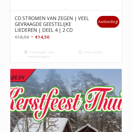
CD STROMEN VAN ZEGEN | VEEL
Aanbieding!
GEVRAAGDE GEESTELIJKE
LIEDEREN | DEEL 4 | 2 CD
Oorspronkelijke
Huidige
€
18,50
€
14,50
prijs
prijs
was:
is:
Toevoegen aan
Toon details
winkelwagen
€18,50.
€14,50.