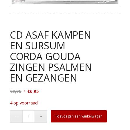
CD ASAF KAMPEN
EN SURSUM
CORDA GOUDA
ZINGEN PSALMEN
EN GEZANGEN
Oorspronkelijke
Huidige
€
9,95
€
6,95
prijs
prijs
4 op voorraad
was:
is:
€9,95.
€6,95.
Toevoegen aan winkelwagen