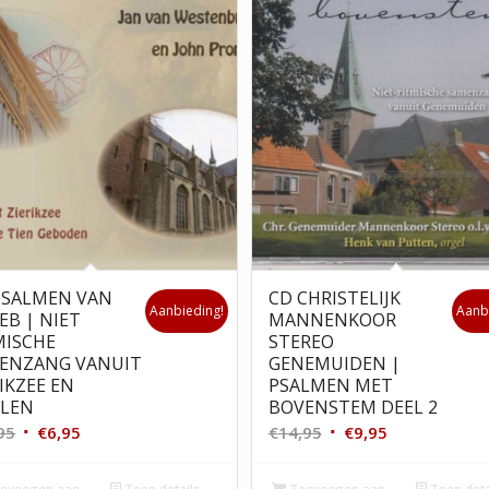
PSALMEN VAN
CD CHRISTELIJK
Aanbieding!
Aanb
EB | NIET
MANNENKOOR
MISCHE
STEREO
ENZANG VANUIT
GENEMUIDEN |
IKZEE EN
PSALMEN MET
LEN
BOVENSTEM DEEL 2
Oorspronkelijke
Huidige
Oorspronkelijke
Huidige
95
€
6,95
€
14,95
€
9,95
prijs
prijs
prijs
prijs
was:
is:
was:
is:
evoegen aan
Toon details
Toevoegen aan
Toon deta