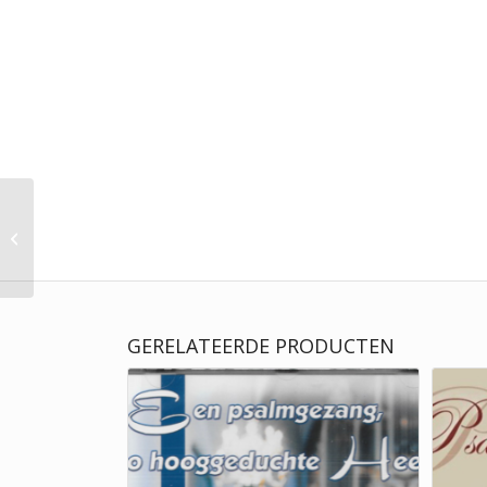
CD Martin Mans |
Verstilde orgelklanken
vanuit Bolsward (2)
GERELATEERDE PRODUCTEN