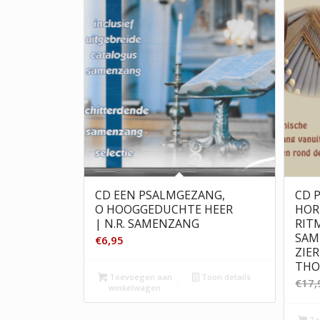
CD EEN PSALMGEZANG,
CD 
O HOOGGEDUCHTE HEER
HOR
| N.R. SAMENZANG
RIT
SAM
€
6,95
ZIER
THO
Toevoegen aan
Toon details
€
17,
winkelwagen
To