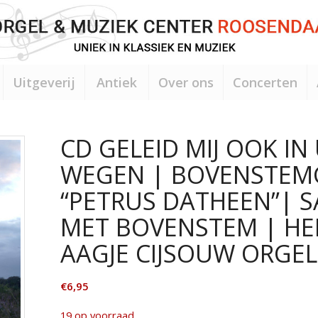
Uitgeverij
Antiek
Over ons
Concerten
CD GELEID MIJ OOK IN
WEGEN | BOVENSTEM
“PETRUS DATHEEN”| 
MET BOVENSTEM | HE
AAGJE CIJSOUW ORGEL
€
6,95
19 op voorraad