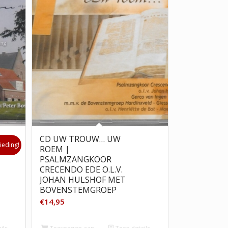
CD UW TROUW… UW
ieding!
ROEM |
PSALMZANGKOOR
CRECENDO EDE O.L.V.
JOHAN HULSHOF MET
BOVENSTEMGROEP
€
14,95
ils
Toevoegen aan
Toon details