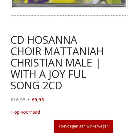
CD HOSANNA
CHOIR MATTANIAH
CHRISTIAN MALE |
WITH A JOY FUL
SONG 2CD
Oorspronkelijke
Huidige
€
16,95
€
9,95
prijs
prijs
1 op voorraad
was:
is:
€16,95.
€9,95.
Toevoegen aan winkelwagen