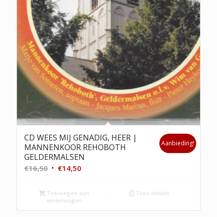
CD WEES MIJ GENADIG, HEER |
Aanbieding!
MANNENKOOR REHOBOTH
GELDERMALSEN
Oorspronkelijke
Huidige
€
16,50
€
14,50
prijs
prijs
was:
is:
Toevoegen aan
Toon details
winkelwagen
€16,50.
€14,50.