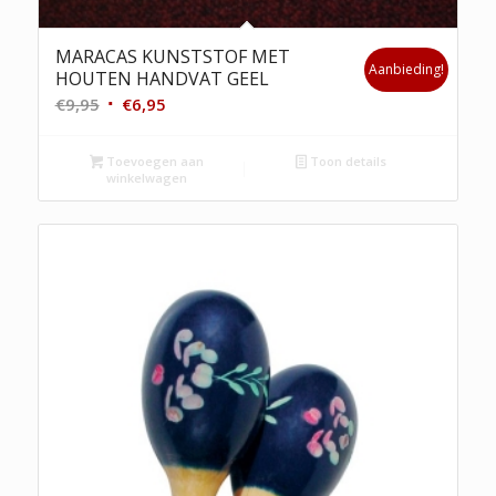
MARACAS KUNSTSTOF MET
Aanbieding!
HOUTEN HANDVAT GEEL
Oorspronkelijke
Huidige
€
9,95
€
6,95
prijs
prijs
was:
is:
Toevoegen aan
Toon details
winkelwagen
€9,95.
€6,95.