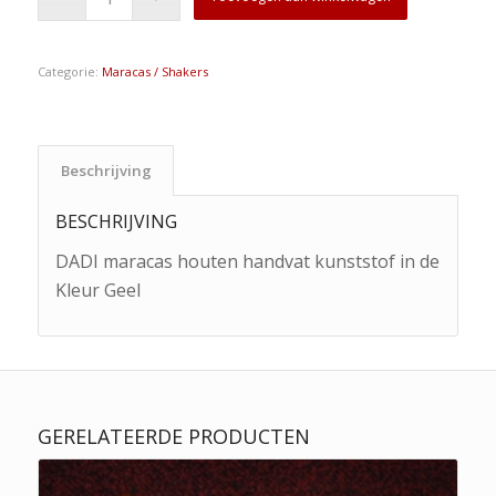
was:
is:
€14,95.
€8,95.
Categorie:
Maracas / Shakers
Beschrijving
BESCHRIJVING
DADI maracas houten handvat kunststof in de
Kleur Geel
GERELATEERDE PRODUCTEN