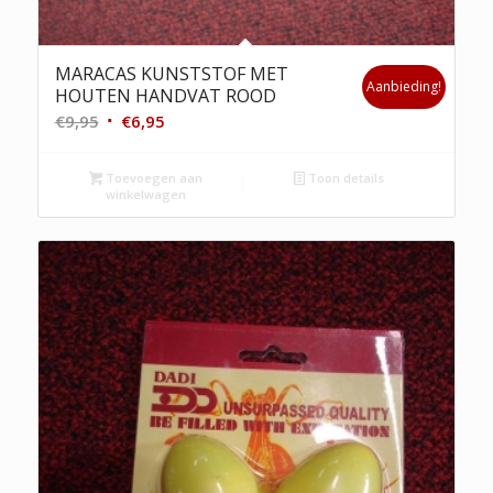
MARACAS KUNSTSTOF MET
Aanbieding!
HOUTEN HANDVAT ROOD
Oorspronkelijke
Huidige
€
9,95
€
6,95
prijs
prijs
was:
is:
Toevoegen aan
Toon details
winkelwagen
€9,95.
€6,95.