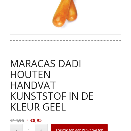
MARACAS DADI
HOUTEN
HANDVAT
KUNSTSTOF IN DE
KLEUR GEEL
Oorspronkelijke
Huidige
€
14,95
€
8,95
prijs
prijs
Toevoegen aan winkelwagen