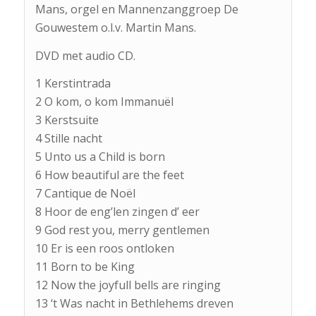
Mans, orgel en Mannenzanggroep De
Gouwestem o.l.v. Martin Mans.
DVD met audio CD.
1 Kerstintrada
2 O kom, o kom Immanuël
3 Kerstsuite
4 Stille nacht
5 Unto us a Child is born
6 How beautiful are the feet
7 Cantique de Noël
8 Hoor de eng’len zingen d’ eer
9 God rest you, merry gentlemen
10 Er is een roos ontloken
11 Born to be King
12 Now the joyfull bells are ringing
13 ‘t Was nacht in Bethlehems dreven