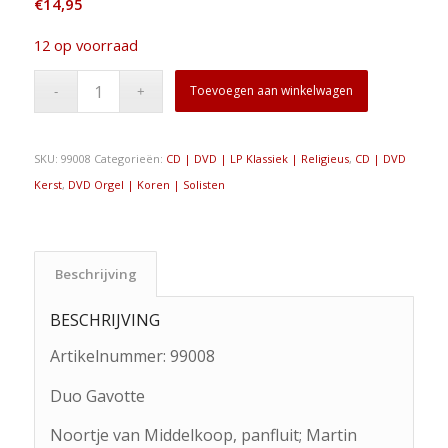
€
14,95
12 op voorraad
Toevoegen aan winkelwagen
SKU:
99008
Categorieën:
CD | DVD | LP Klassiek | Religieus
,
CD | DVD
Kerst
,
DVD Orgel | Koren | Solisten
Beschrijving
BESCHRIJVING
Artikelnummer:
99008
Duo Gavotte
Noortje van Middelkoop, panfluit; Martin