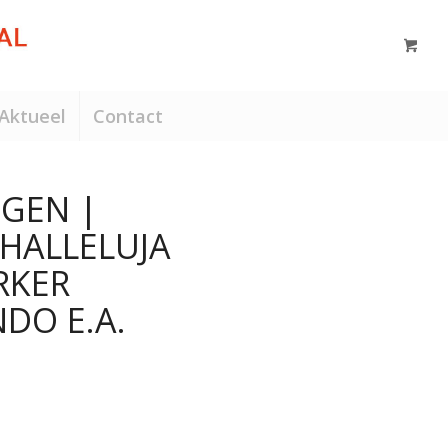
Aktueel
Contact
NGEN |
HALLELUJA
RKER
DO E.A.