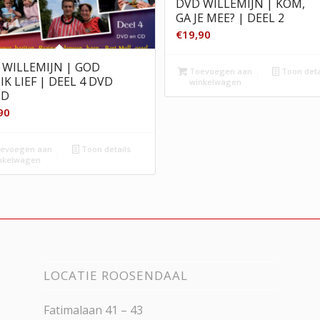
DVD WILLEMIJN | KOM,
GA JE MEE? | DEEL 2
€
19,90
 WILLEMIJN | GOD
Toevoegen aan
Toon deta
IK LIEF | DEEL 4 DVD
winkelwagen
CD
90
evoegen aan
Toon details
nkelwagen
LOCATIE ROOSENDAAL
Fatimalaan 41 – 43