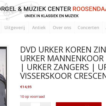
Uitgeverij
Antiek
Over ons
Concerten
DVD URKER KOREN ZI
URKER MANNENKOOR 
| URKER ZANGERS | U
VISSERSKOOR CRESCEN
€
14,95
10 op voorraad