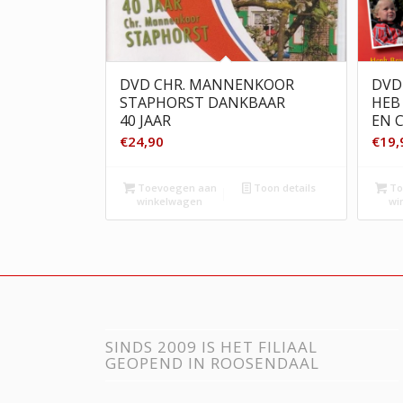
DVD CHR. MANNENKOOR
DVD
STAPHORST DANKBAAR
HEB 
40 JAAR
EN 
€
24,90
€
19,
Toevoegen aan
Toon details
To
winkelwagen
wi
SINDS 2009 IS HET FILIAAL
GEOPEND IN ROOSENDAAL