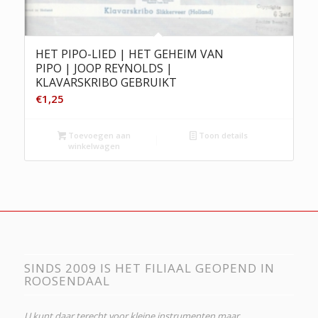
HET PIPO-LIED | HET GEHEIM VAN
PIPO | JOOP REYNOLDS |
KLAVARSKRIBO GEBRUIKT
€
1,25
Toevoegen aan
Toon details
winkelwagen
SINDS 2009 IS HET FILIAAL GEOPEND IN
ROOSENDAAL
U kunt daar terecht voor kleine instrumenten maar