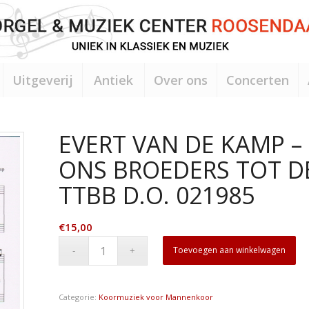
Uitgeverij
Antiek
Over ons
Concerten
EVERT VAN DE KAMP –
ONS BROEDERS TOT D
TTBB D.O. 021985
€
15,00
Toevoegen aan winkelwagen
Categorie:
Koormuziek voor Mannenkoor