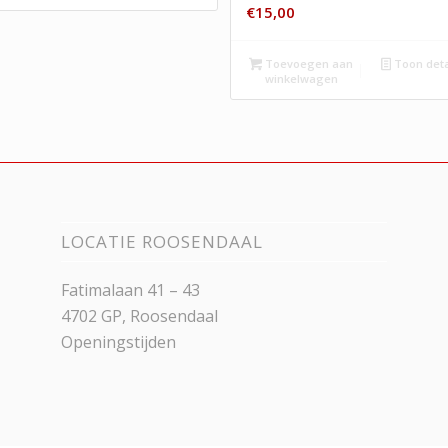
€
15,00
Toevoegen aan
Toon deta
winkelwagen
LOCATIE ROOSENDAAL
Fatimalaan 41 – 43
4702 GP, Roosendaal
Openingstijden