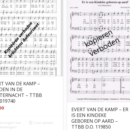
RT VAN DE KAMP –
DEN IN DE
TERNACHT – TTBB
 019740
00
EVERT VAN DE KAMP – ER
IS EEN KINDEKE
GEBOREN OP AARD –
evoegen aan
Toon details
TTBB D.O. 119850
nkelwagen