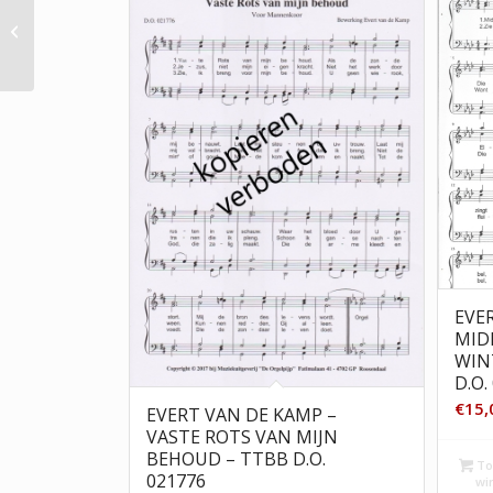
Evert van de Kamp –
Heilige Kerstnacht –
TTBB D.O. 011368
EVE
MID
WIN
D.O.
€
15,
EVERT VAN DE KAMP –
VASTE ROTS VAN MIJN
BEHOUD – TTBB D.O.
To
021776
wi