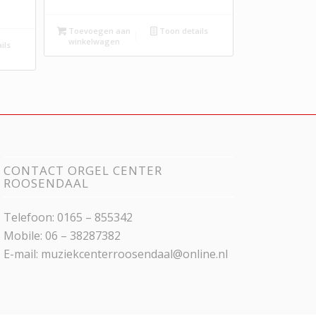
Toevoegen aan
Toon details
winkelwagen
ils
CONTACT ORGEL CENTER
ROOSENDAAL
Telefoon: 0165 – 855342
Mobile: 06 – 38287382
E-mail:
muziekcenterroosendaal@online.nl