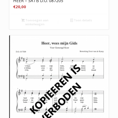
HEER – SATB D.O. 087205
€
20,00
Toevoegen aan
Toon details
winkelwagen