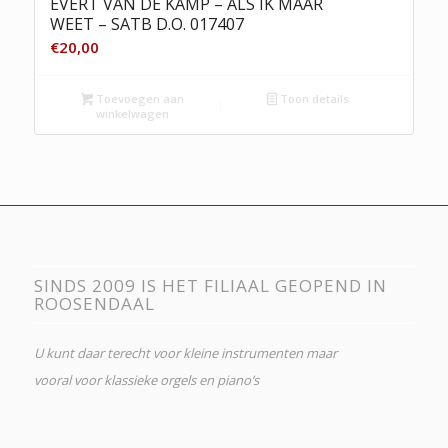
EVERT VAN DE KAMP – ALS IK MAAR
WEET – SATB D.O. 017407
€
20,00
Toevoegen aan
Toon details
winkelwagen
SINDS 2009 IS HET FILIAAL GEOPEND IN
ROOSENDAAL
U kunt daar terecht voor kleine instrumenten maar
vooral voor klassieke orgels en piano’s