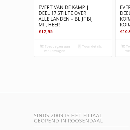
EVERT VAN DE KAMP |
EVE
DEEL 17 STILTE OVER
DEEL
ALLE LANDEN – BLIJF BIJ
KOR
MIJ, HEER
KOR
€
12,95
€
10,
Toevoegen aan
Toon details
To
winkelwagen
wi
SINDS 2009 IS HET FILIAAL
GEOPEND IN ROOSENDAAL