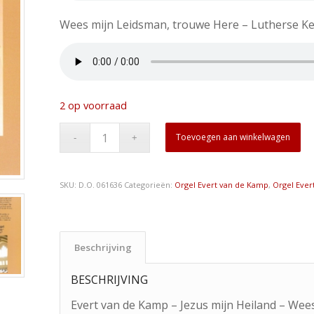
Wees mijn Leidsman, trouwe Here – Lutherse K
2 op voorraad
Toevoegen aan winkelwagen
SKU:
D.O. 061636
Categorieën:
Orgel Evert van de Kamp
,
Orgel Ever
Beschrijving
BESCHRIJVING
Evert van de Kamp – Jezus mijn Heiland – Wee