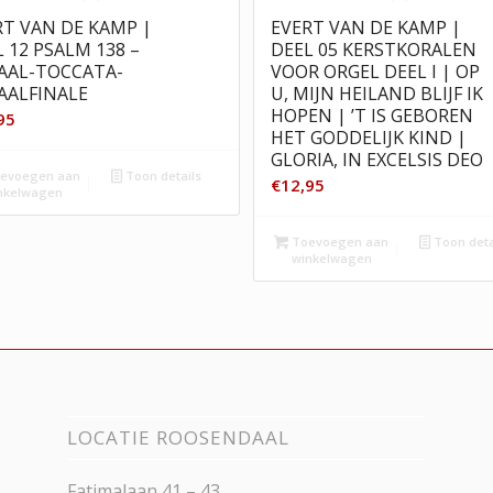
RT VAN DE KAMP |
EVERT VAN DE KAMP |
 12 PSALM 138 –
DEEL 05 KERSTKORALEN
AAL-TOCCATA-
VOOR ORGEL DEEL I | OP
AALFINALE
U, MIJN HEILAND BLIJF IK
HOPEN | ’T IS GEBOREN
95
HET GODDELIJK KIND |
GLORIA, IN EXCELSIS DEO
evoegen aan
Toon details
€
12,95
nkelwagen
Toevoegen aan
Toon deta
winkelwagen
LOCATIE ROOSENDAAL
Fatimalaan 41 – 43