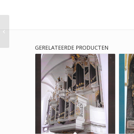
Evert van de Kamp |
Deel 20 Eens als de
bazuinen klinken |
Herziene druk
GERELATEERDE PRODUCTEN