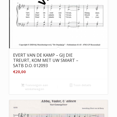
EVERT VAN DE KAMP – GIJ DIE
TREURT, KOM MET UW SMART –
SATB D.O. 012093
€
20,00
Toevoegen aan
Toon details
winkelwagen