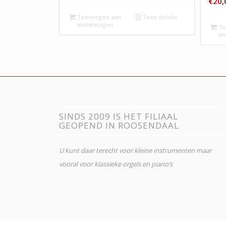
€
20,
Toevoegen aan
Toon details
winkelwagen
To
wi
SINDS 2009 IS HET FILIAAL
GEOPEND IN ROOSENDAAL
U kunt daar terecht voor kleine instrumenten maar
vooral voor klassieke orgels en piano’s