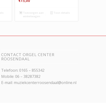
€
15,00
ils
Toevoegen aan
Toon details
winkelwagen
CONTACT ORGEL CENTER
ROOSENDAAL
Telefoon: 0165 – 855342
Mobile: 06 – 38287382
E-mail:
muziekcenterroosendaal@online.nl