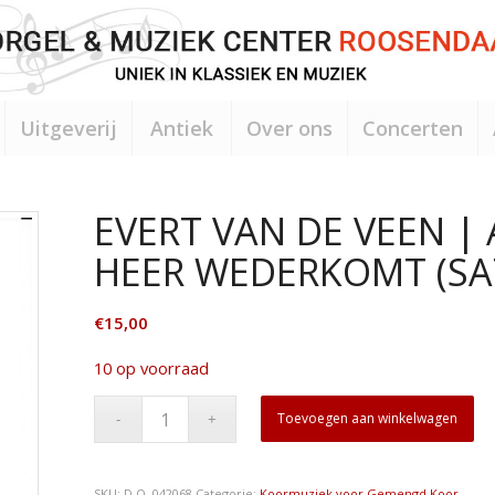
Uitgeverij
Antiek
Over ons
Concerten
EVERT VAN DE VEEN | 
HEER WEDERKOMT (SA
€
15,00
10 op voorraad
Toevoegen aan winkelwagen
SKU:
D.O. 042068
Categorie:
Koormuziek voor Gemengd Koor