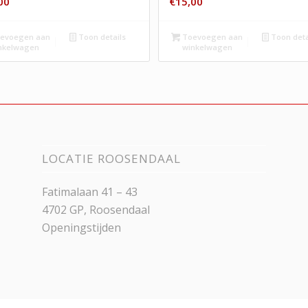
00
€
15,00
evoegen aan
Toon details
Toevoegen aan
Toon deta
nkelwagen
winkelwagen
LOCATIE ROOSENDAAL
Fatimalaan 41 – 43
4702 GP, Roosendaal
Openingstijden