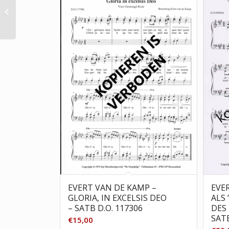
Evert van de Veen |
Heer, ik hoor van rijke
zegen (SATB)
EVERT VAN DE KAMP –
EVE
GLORIA, IN EXCELSIS DEO
ALS
– SATB D.O. 117306
DES
SATB
€
15,00