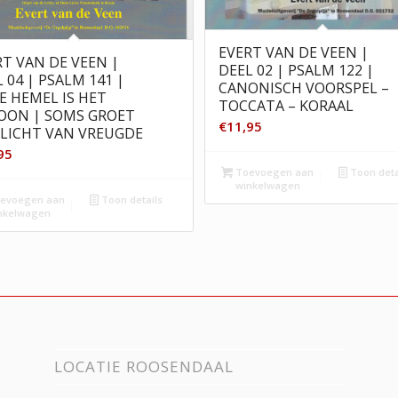
EVERT VAN DE VEEN |
RT VAN DE VEEN |
DEEL 02 | PSALM 122 |
 04 | PSALM 141 |
CANONISCH VOORSPEL –
E HEMEL IS HET
TOCCATA – KORAAL
OON | SOMS GROET
€
11,95
 LICHT VAN VREUGDE
95
Toevoegen aan
Toon deta
winkelwagen
evoegen aan
Toon details
nkelwagen
LOCATIE ROOSENDAAL