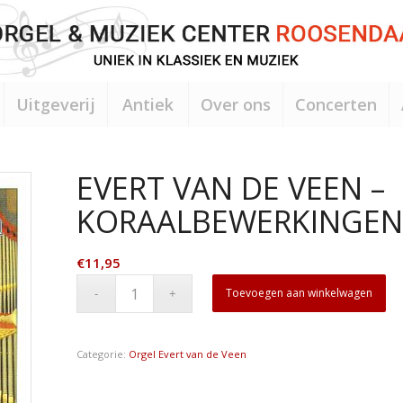
Uitgeverij
Antiek
Over ons
Concerten
EVERT VAN DE VEEN –
KORAALBEWERKINGEN 
€
11,95
Toevoegen aan winkelwagen
Categorie:
Orgel Evert van de Veen