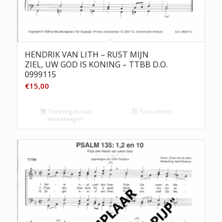
HENDRIK VAN LITH – RUST MIJN
ZIEL, UW GOD IS KONING – TTBB D.O.
0999115
€
15,00
Toevoegen aan
Toon details
winkelwagen