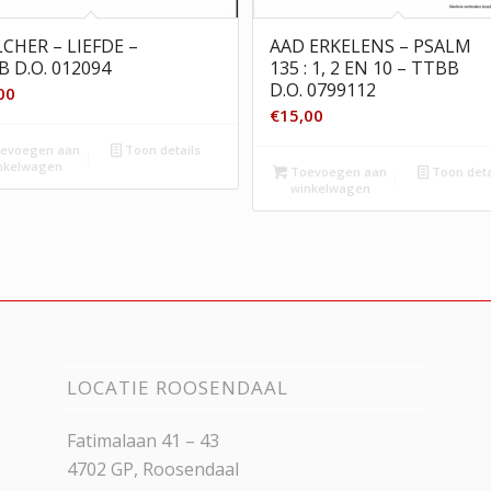
ILCHER – LIEFDE –
AAD ERKELENS – PSALM
 D.O. 012094
135 : 1, 2 EN 10 – TTBB
D.O. 0799112
00
€
15,00
evoegen aan
Toon details
nkelwagen
Toevoegen aan
Toon deta
winkelwagen
LOCATIE ROOSENDAAL
Fatimalaan 41 – 43
4702 GP, Roosendaal