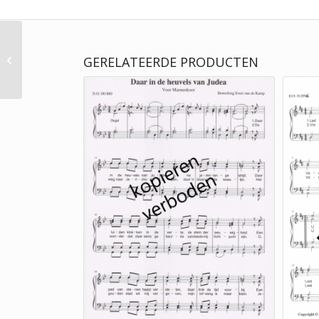
Geert Gringhuis | Hoe
blinkt g’,o morgenster
GERELATEERDE PRODUCTEN
(SATB)