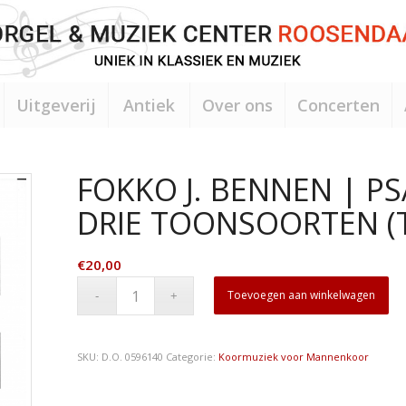
Uitgeverij
Antiek
Over ons
Concerten
FOKKO J. BENNEN | PS
DRIE TOONSOORTEN (
€
20,00
Toevoegen aan winkelwagen
SKU:
D.O. 0596140
Categorie:
Koormuziek voor Mannenkoor