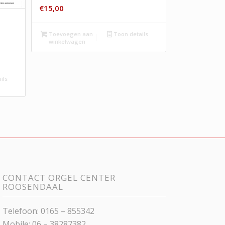
€
15,00
Toevoegen aan
Toon details
winkelwagen
ils
CONTACT ORGEL CENTER
ROOSENDAAL
Telefoon: 0165 – 855342
Mobile: 06 – 38287382