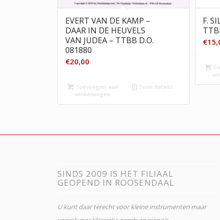
EVERT VAN DE KAMP –
F. S
DAAR IN DE HEUVELS
TTBB
VAN JUDEA – TTBB D.O.
€
15,
081880
€
20,00
To
wi
Toevoegen aan
Toon details
winkelwagen
SINDS 2009 IS HET FILIAAL
GEOPEND IN ROOSENDAAL
U kunt daar terecht voor kleine instrumenten maar