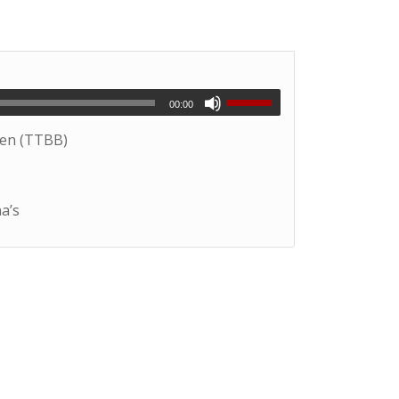
00:00
ten (TTBB)
na’s