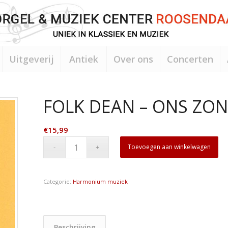
Uitgeverij
Antiek
Over ons
Concerten
FOLK DEAN – ONS ZO
€
15,99
Toevoegen aan winkelwagen
Categorie:
Harmonium muziek
Beschrijving