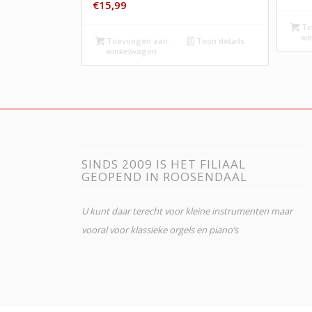
€
15,99
To
wi
Toevoegen aan
Toon details
winkelwagen
SINDS 2009 IS HET FILIAAL
GEOPEND IN ROOSENDAAL
U kunt daar terecht voor kleine instrumenten maar
vooral voor klassieke orgels en piano’s