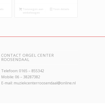
ils
Toevoegen aan
Toon details
winkelwagen
CONTACT ORGEL CENTER
ROOSENDAAL
Telefoon: 0165 – 855342
Mobile: 06 – 38287382
E-mail:
muziekcenterroosendaal@online.nl