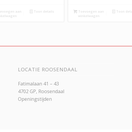
evoegen aan
Toon details
Toevoegen aan
Toon deta
nkelwagen
winkelwagen
LOCATIE ROOSENDAAL
Fatimalaan 41 – 43
4702 GP, Roosendaal
Openingstijden