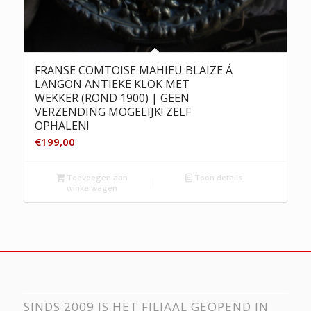
FRANSE COMTOISE MAHIEU BLAIZE Á
LANGON ANTIEKE KLOK MET
WEKKER (ROND 1900) | GEEN
VERZENDING MOGELIJK! ZELF
OPHALEN!
€
199,00
Toevoegen aan
Toon details
winkelwagen
SINDS 2009 IS HET FILIAAL GEOPEND IN