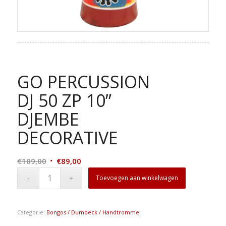
GO PERCUSSION
DJ 50 ZP 10”
DJEMBE
DECORATIVE
Oorspronkelijke
Huidige
€
109,00
€
89,00
prijs
prijs
Toevoegen aan winkelwagen
was:
is:
€109,00.
€89,00.
Categorie:
Bongos / Dumbeck / Handtrommel