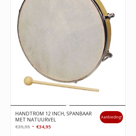
HANDTROM 12 INCH, SPANBAAR
Aanbieding!
MET NATUURVEL
Oorspronkelijke
Huidige
€
39,95
€
34,95
prijs
prijs