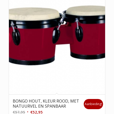
BONGO HOUT, KLEUR ROOD, MET
Aanbieding!
NATUURVEL EN SPANBAAR
Oorspronkelijke
Huidige
€
57,95
€
52,95