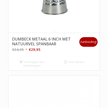
DUMBECK METAAL 6 INCH MET
Aanbieding!
NATUURVEL SPANBAAR
Oorspronkelijke
Huidige
€
34,95
€
29,95
prijs
prijs
was:
is:
Toevoegen aan
Toon details
winkelwagen
€34,95.
€29,95.