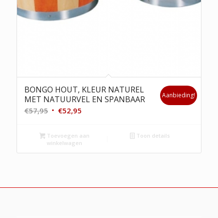
BONGO HOUT, KLEUR NATUREL
Aanbieding!
MET NATUURVEL EN SPANBAAR
Oorspronkelijke
Huidige
€
57,95
€
52,95
prijs
prijs
was:
is:
Toevoegen aan
Toon details
winkelwagen
€57,95.
€52,95.