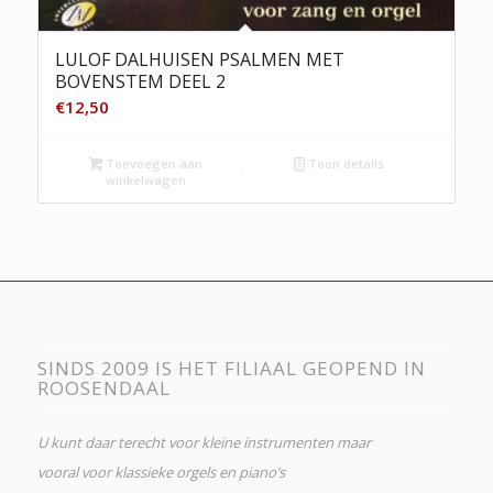
LULOF DALHUISEN PSALMEN MET
BOVENSTEM DEEL 2
€
12,50
Toevoegen aan
Toon details
winkelwagen
SINDS 2009 IS HET FILIAAL GEOPEND IN
ROOSENDAAL
U kunt daar terecht voor kleine instrumenten maar
vooral voor klassieke orgels en piano’s