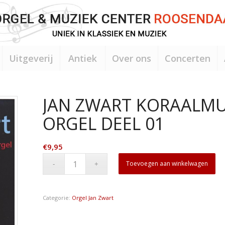
Uitgeverij
Antiek
Over ons
Concerten
JAN ZWART KORAALMU
ORGEL DEEL 01
€
9,95
Toevoegen aan winkelwagen
Categorie:
Orgel Jan Zwart