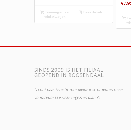
€
7,9
Toevoegen aan
Toon details
winkelwagen
To
wi
SINDS 2009 IS HET FILIAAL
GEOPEND IN ROOSENDAAL
U kunt daar terecht voor kleine instrumenten maar
vooral voor klassieke orgels en piano’s