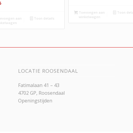
5
Toevoegen aan
Toon deta
winkelwagen
evoegen aan
Toon details
nkelwagen
LOCATIE ROOSENDAAL
Fatimalaan 41 – 43
4702 GP, Roosendaal
Openingstijden