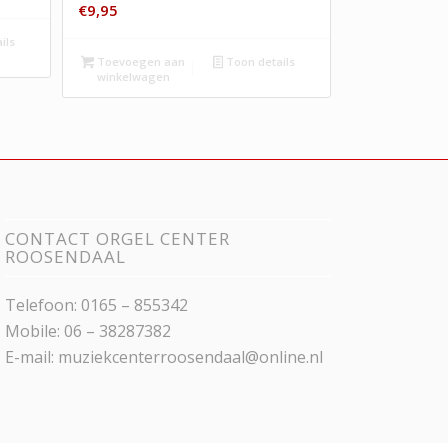
€
9,95
ils
Toevoegen aan
Toon details
winkelwagen
CONTACT ORGEL CENTER
ROOSENDAAL
Telefoon: 0165 – 855342
Mobile: 06 – 38287382
E-mail:
muziekcenterroosendaal@online.nl