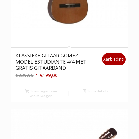
KLASSIEKE GITAAR GOMEZ
Aanbieding!
MODEL ESTUDIANTE 4/4 MET
GRATIS GITAARBAND
Oorspronkelijke
Huidige
€
229,95
€
199,00
prijs
prijs
was:
is:
Toevoegen aan
Toon details
winkelwagen
€229,95.
€199,00.