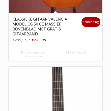
KLASSIEKE GITAAR VALENCIA
Aanbieding!
MODEL CG 50 CE MASSIEF
BOVENBLAD MET GRATIS
GITAARBAND
Oorspronkelijke
Huidige
€
299,95
€
249,95
prijs
prijs
was:
is:
Toevoegen aan
Toon details
winkelwagen
€299,95.
€249,95.