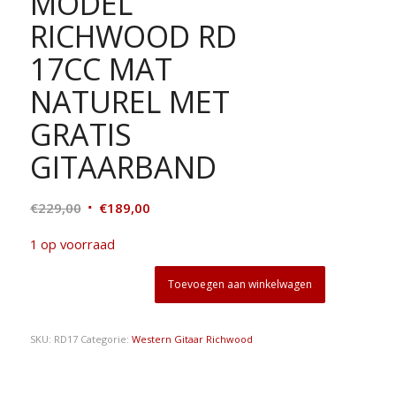
MODEL
RICHWOOD RD
17CC MAT
NATUREL MET
GRATIS
GITAARBAND
Oorspronkelijke
Huidige
€
229,00
€
189,00
prijs
prijs
1 op voorraad
was:
is:
€229,00.
€189,00.
Toevoegen aan winkelwagen
SKU:
RD17
Categorie:
Western Gitaar Richwood