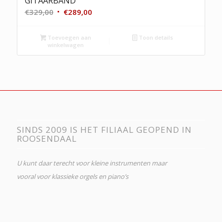
GITAARBAND
Oorspronkelijke
Huidige
€
329,00
€
289,00
prijs
prijs
was:
is:
Toevoegen aan
Toon details
winkelwagen
€329,00.
€289,00.
SINDS 2009 IS HET FILIAAL GEOPEND IN
ROOSENDAAL
U kunt daar terecht voor kleine instrumenten maar
vooral voor klassieke orgels en piano’s