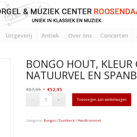
Uitgeverij
Antiek
Over ons
Concerten
BONGO HOUT, KLEUR 
NATUURVEL EN SPAN
Oorspronkelijke
Huidige
€
57,95
€
52,95
prijs
prijs
Toevoegen aan winkelwagen
was:
is:
€57,95.
€52,95.
Categorie:
Bongos / Dumbeck / Handtrommel