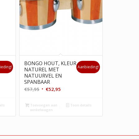
BONGO HOUT, KLEUR
ieding!
Aanbieding!
NATUREL MET
NATUURVEL EN
SPANBAAR
Oorspronkelijke
Huidige
€
57,95
€
52,95
prijs
prijs
was:
is:
ils
Toevoegen aan
Toon details
winkelwagen
€57,95.
€52,95.