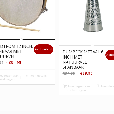
DTROM 12 INCH,
Aanbieding!
NBAAR MET
DUMBECK METAAL 6
Aanb
UURVEL
INCH MET
Oorspronkelijke
Huidige
NATUURVEL
95
€
34,95
SPANBAAR
prijs
prijs
Oorspronkelijke
Huidige
€
34,95
€
29,95
was:
is:
evoegen aan
Toon details
prijs
prijs
nkelwagen
€39,95.
€34,95.
was:
is:
Toevoegen aan
Toon deta
winkelwagen
€34,95.
€29,95.