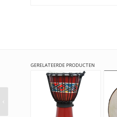
GERELATEERDE PRODUCTEN
Bongo hout, kleur
rood, met natuurvel en
spanbaar