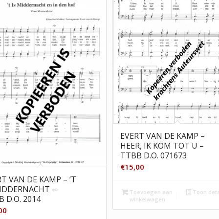
EVERT VAN DE KAMP –
HEER, IK KOM TOT U –
TTBB D.O. 071673
€
15,00
RT VAN DE KAMP – ’T
MIDDERNACHT –
Toevoegen aan
Toon deta
 D.O. 2014
winkelwagen
00