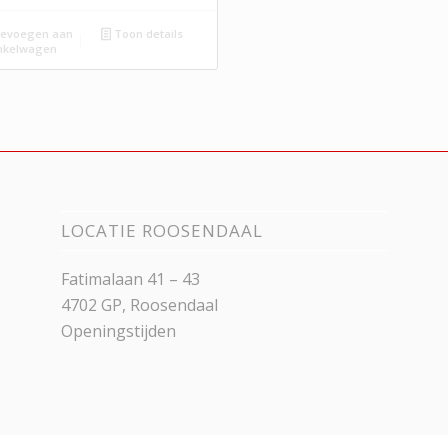
evoegen aan
Toon details
nkelwagen
LOCATIE ROOSENDAAL
Fatimalaan 41 – 43
4702 GP, Roosendaal
Openingstijden