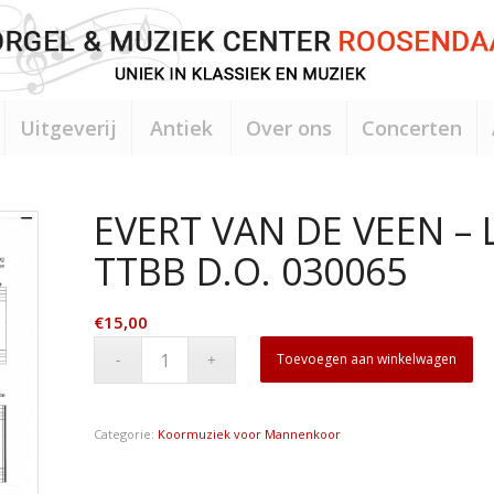
Uitgeverij
Antiek
Over ons
Concerten
EVERT VAN DE VEEN – 
TTBB D.O. 030065
€
15,00
Toevoegen aan winkelwagen
Categorie:
Koormuziek voor Mannenkoor