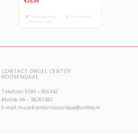
€
20,00
Toevoegen aan
Toon details
winkelwagen
CONTACT ORGEL CENTER
ROOSENDAAL
Telefoon: 0165 – 855342
Mobile: 06 – 38287382
E-mail:
muziekcenterroosendaal@online.nl