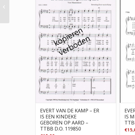
Aad Erkelens – The
Lord’s Prayer – TTBB
D.O. 0799114
EVERT VAN DE KAMP – ER
EVE
IS EEN KINDEKE
IS 
GEBOREN OP AARD –
TTBB
TTBB D.O. 119850
€
15,