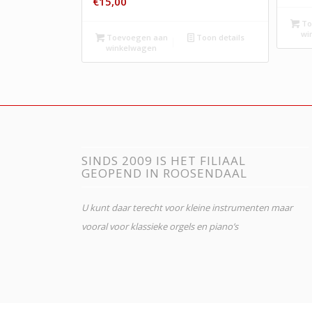
€
15,00
To
wi
Toevoegen aan
Toon details
winkelwagen
SINDS 2009 IS HET FILIAAL
GEOPEND IN ROOSENDAAL
U kunt daar terecht voor kleine instrumenten maar
vooral voor klassieke orgels en piano’s