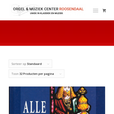
Sorteer op
Standaard
Toon
32 Producten per pagina