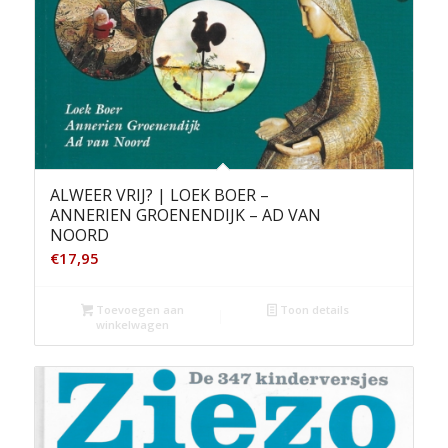
ALWEER VRIJ? | LOEK BOER –
ANNERIEN GROENENDIJK – AD VAN
NOORD
€
17,95
Toevoegen aan
Toon details
winkelwagen