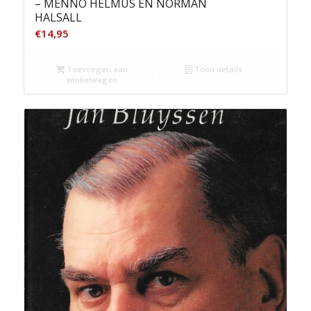
– MENNO HELMUS EN NORMAN
HALSALL
€
14,95
Toevoegen aan
Toon details
winkelwagen