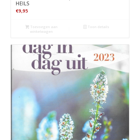
HEILS
€
9,95
Toevoegen aan
Toon details
winkelwagen