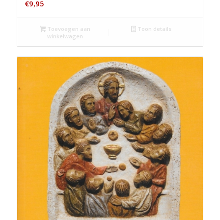
€
9,95
Toevoegen aan
Toon details
winkelwagen