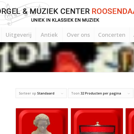
Uitgeverij
Antiek
Over ons
Concerten
Sorteer op
Standaard
Toon
32 Producten per pagina