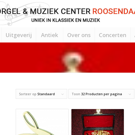
Uitgeverij
Antiek
Over ons
Concerten
Sorteer op
Standaard
Toon
32 Producten per pagina