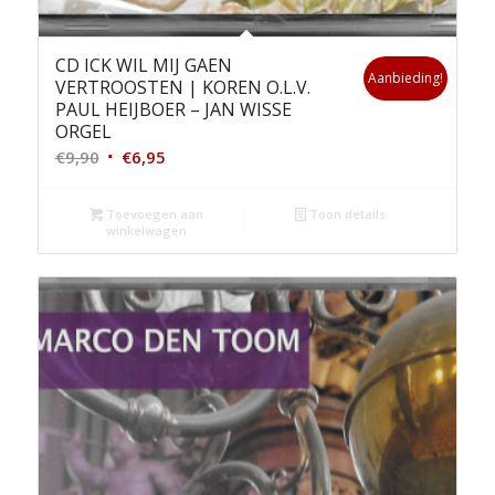
CD ICK WIL MIJ GAEN
Aanbieding!
VERTROOSTEN | KOREN O.L.V.
PAUL HEIJBOER – JAN WISSE
ORGEL
Oorspronkelijke
Huidige
€
9,90
€
6,95
prijs
prijs
was:
is:
Toevoegen aan
Toon details
winkelwagen
€9,90.
€6,95.