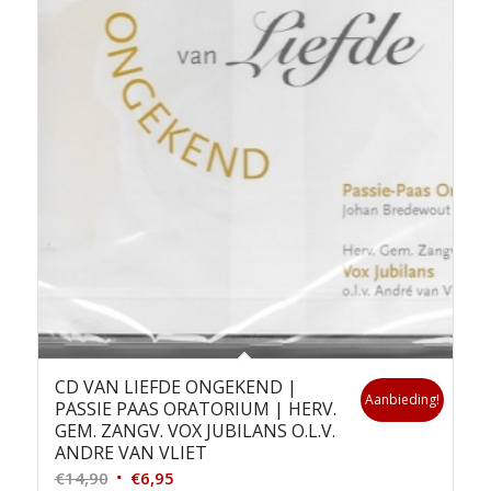
CD VAN LIEFDE ONGEKEND |
Aanbieding!
PASSIE PAAS ORATORIUM | HERV.
GEM. ZANGV. VOX JUBILANS O.L.V.
ANDRE VAN VLIET
Oorspronkelijke
Huidige
€
14,90
€
6,95