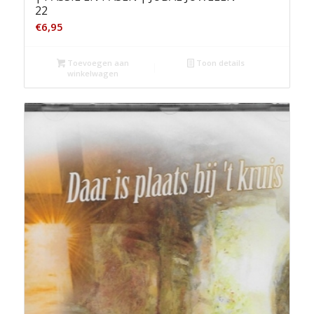
22
€
6,95
Toevoegen aan
Toon details
winkelwagen