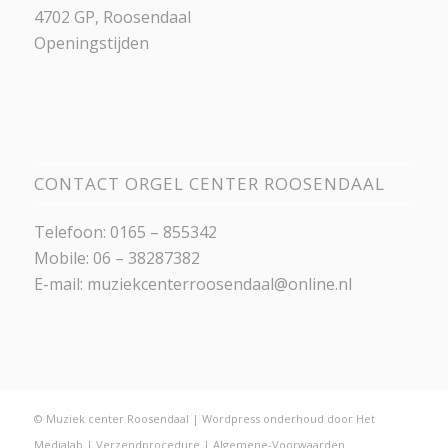
4702 GP, Roosendaal
Openingstijden
CONTACT ORGEL CENTER ROOSENDAAL
Telefoon: 0165 – 855342
Mobile: 06 – 38287382
E-mail:
muziekcenterroosendaal@online.nl
© Muziek center Roosendaal |
Wordpress onderhoud
door
Het
Medialab
|
Verzendprocedure
|
Algemene-Voorwaarden