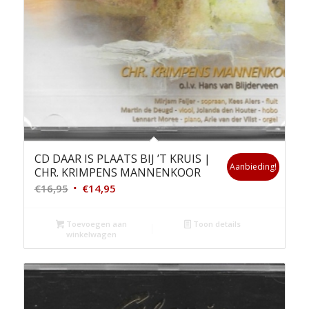
CD DAAR IS PLAATS BIJ ’T KRUIS |
Aanbieding!
CHR. KRIMPENS MANNENKOOR
Oorspronkelijke
Huidige
€
16,95
€
14,95
prijs
prijs
was:
is:
Toevoegen aan
Toon details
winkelwagen
€16,95.
€14,95.